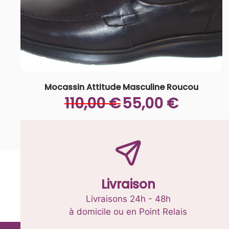
Mocassin Attitude Masculine Roucou
Le
Le
110,00
€
55,00
€
prix
prix
initial
actuel
Ce
était :
est :
produit
110,00 €.
55,00 €.
a
plusieurs
variations.
Livraison
Les
options
Livraisons 24h - 48h
peuvent
à domicile ou en Point Relais
être