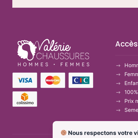
choisies
sur
la
page
du
Accès
produit
Hom
Fem
Enfan
100%
Prix 
Semel
Nous respectons votre vi