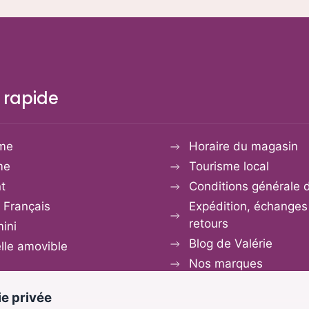
choisies
sur
la
page
du
 rapide
produit
me
Horaire du magasin
me
Tourisme local
t
Conditions générale 
 Français
Expédition, échanges
retours
mini
Blog de Valérie
le amovible
Nos marques
e privée