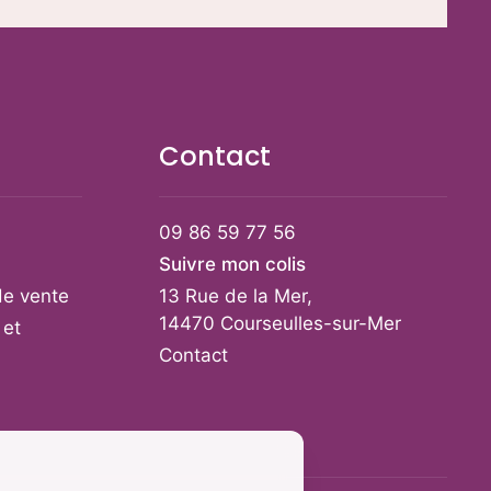
choisies
sur
la
page
du
Contact
produit
09 86 59 77 56
Suivre mon colis
de vente
13 Rue de la Mer,
14470 Courseulles-sur-Mer
 et
Contact