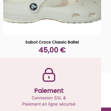
Sabot Crocs Classic Ballet
45,00
€
Ce
produit
a
plusieurs
variations.
Les
Paiement
options
Connexion SSL &
peuvent
Paiement en ligne sécurisé
être