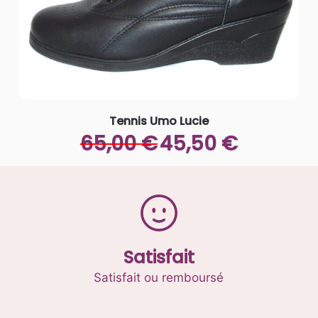
Tennis Umo Lucie
Le
Le
65,00
€
45,50
€
prix
prix
initial
actuel
Ce
était :
est :
produit
65,00 €.
45,50 €.
a
plusieurs
variations.
Satisfait
Les
options
Satisfait ou remboursé
peuvent
être