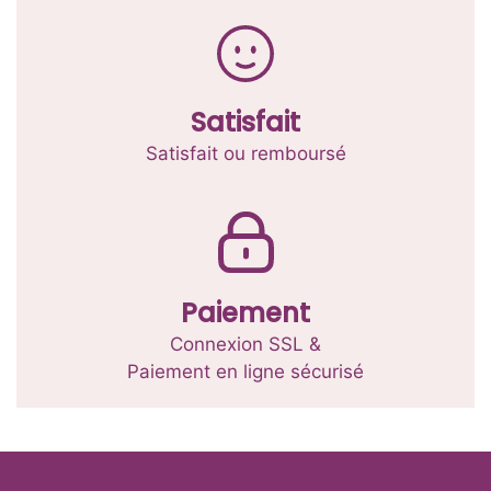
la
page
du
produit
Satisfait
Satisfait ou remboursé
Paiement
Connexion SSL &
Paiement en ligne sécurisé