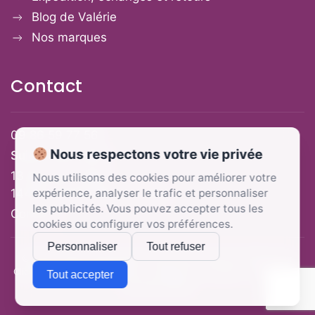
Blog de Valérie
Nos marques
Contact
09 86 59 77 56
Nous respectons votre vie privée
Suivre mon colis
13 Rue de la Mer,
Nous utilisons des cookies pour améliorer votre
14470 Courseulles-sur-Mer
expérience, analyser le trafic et personnaliser
les publicités. Vous pouvez accepter tous les
Contact
cookies ou configurer vos préférences.
Personnaliser
Tout refuser
© 2025 Valérie
Chaussures
. Tous droits réservés.
Réalisé par
Clic&COM
-
Mentions légales
-
Politique de cookies
-
Politique de
Tout accepter
confidentialités