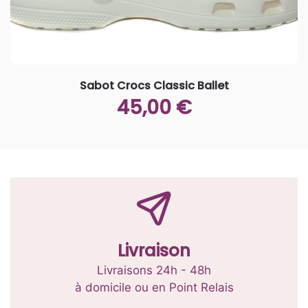
sur
la
page
du
produit
Sabot Crocs Classic Ballet
45,00
€
Ce
produit
a
plusieurs
variations.
Les
options
Livraison
peuvent
être
Livraisons 24h - 48h
choisies
à domicile ou en Point Relais
sur